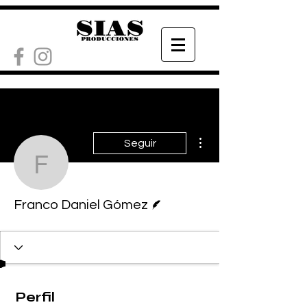
Más acciones
Seguir
Franco Daniel Gómez
Escritor
Franco Daniel Gómez
Perfil