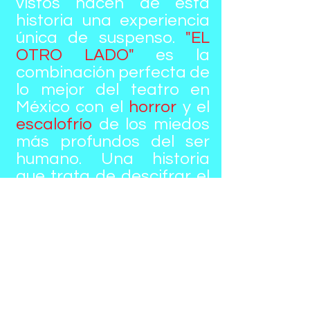
vistos hacen de esta
historia una experiencia
única de suspenso.
"EL
OTRO LADO"
es la
combinación perfecta de
lo mejor del teatro en
México con el
horror
y el
escalofrío
de los miedos
más profundos del ser
humano. Una historia
que trata de descifrar el
enigma del existir
después de la muerte a
través del
suspenso
, el
shock
, y sobre todo el
miedo
que invade cada
butaca del teatro.