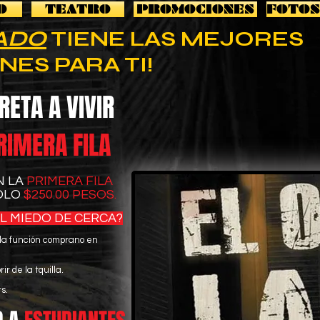
O
TEATRO
PROMOCIONES
FOTOS
LADO
TIENE LAS MEJORES
ES PARA TI!
RETA A VIVIR
RIMERA FILA
N LA
PRIMERA FILA
OLO
$250.00 PESOS.
 EL MIEDO DE CERCA?
 la función comprano en
r de la tquilla.
s.