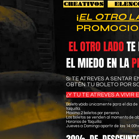
CREATIVOS
ELENC
¡
EL OTRO 
PROMOCION
EL OTRO LADO
TE 
EL MIEDO EN LA
P
Si TE ATREVES A SENTAR E
OBTÉN TU BOLETO POR S
¿Y TU TE ATREVES A VIVIR
Boleto váido únicamente para el día de
taquilla.
Maximo 2 boletos por persona.
Los boletos se venden al momento de abri
Horarios de Taquilla:
Jueves a Domingo apartir de las 14:00hr