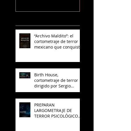
conquista
YouTube
NOTICIAS RECIENTES
“Archivo Maldito”: el
cortometraje de terror
mexicano que conquista
YouTube
Birth House,
cortometraje de terror
dirigido por Sergio
Arroyo, es seleccionado
en el Best del 48 Hour
Film Project México
PREPARAN
LARGOMETRAJE DE
TERROR PSICOLÓGICO
"MADRE" PARA SAJAK