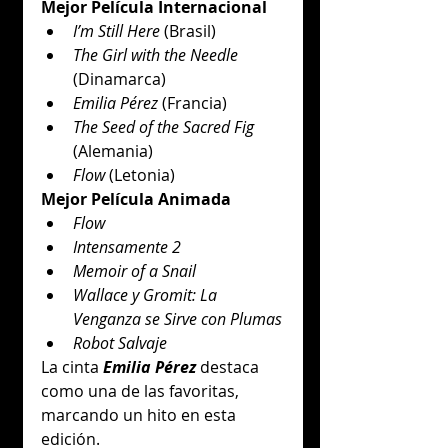
Mejor Película Internacional
I’m Still Here
 (Brasil)
The Girl with the Needle
(Dinamarca)
Emilia Pérez
 (Francia)
The Seed of the Sacred Fig
(Alemania)
Flow
 (Letonia)
Mejor Película Animada
Flow
Intensamente 2
Memoir of a Snail
Wallace y Gromit: La 
Venganza se Sirve con Plumas
Robot Salvaje
La cinta 
Emilia Pérez
 destaca 
como una de las favoritas, 
marcando un hito en esta 
edición.