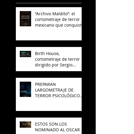
“Archivo Maldito”: el
cortometraje de terror
mexicano que conquista
YouTube
Birth House,
cortometraje de terror
dirigido por Sergio
Arroyo, es seleccionado
en el Best del 48 Hour
Film Project México
PREPARAN
LARGOMETRAJE DE
TERROR PSICOLÓGICO
"MADRE" PARA SAJAK
ESTOS SON LOS
NOMINADO AL OSCAR