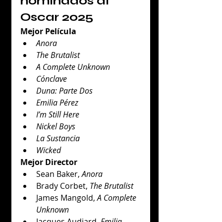
nominados al 
Oscar 2025
Mejor Película
Anora
The Brutalist
A Complete Unknown
Cónclave
Duna: Parte Dos
Emilia Pérez
I’m Still Here
Nickel Boys
La Sustancia
Wicked
Mejor Director
Sean Baker, 
Anora
Brady Corbet, 
The Brutalist
James Mangold, 
A Complete 
Unknown
Jacques Audiard, 
Emilia 