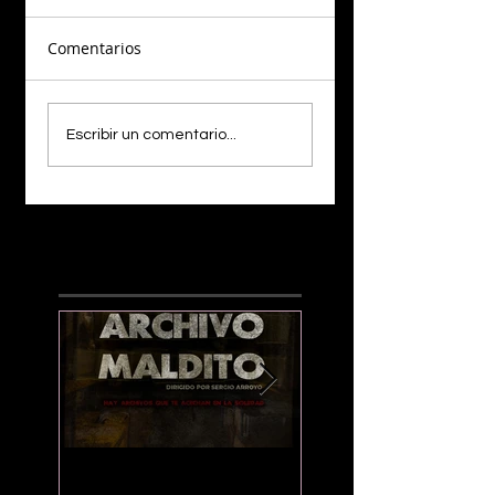
Comentarios
Escribir un comentario...
¡LO NUEVO!
“Archivo Maldito”:
Preparan pelí