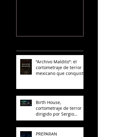
el cortometraje
de "El Otro La
de terror
mexicano que
conquista
YouTube
NOTICIAS RECIENTES
“Archivo Maldito”: el
cortometraje de terror
mexicano que conquista
YouTube
Birth House,
cortometraje de terror
dirigido por Sergio
Arroyo, es seleccionado
en el Best del 48 Hour
Film Project México
PREPARAN