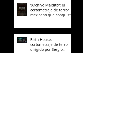
“Archivo Maldito”: el
cortometraje de terror
mexicano que conquista
YouTube
Birth House,
cortometraje de terror
dirigido por Sergio
Arroyo, es seleccionado
en el Best del 48 Hour
Film Project México
PREPARAN
LARGOMETRAJE DE
TERROR PSICOLÓGICO
"MADRE" PARA SAJAK
ESTOS SON LOS
NOMINADO AL OSCAR
2025