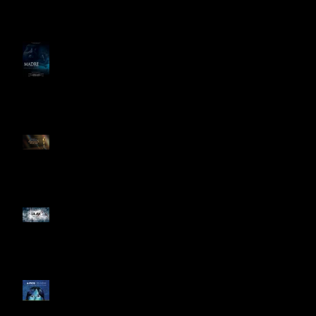
el Best del 48 Hour Film
Project México
PREPARAN LARGOMETRAJE
DE TERROR PSICOLÓGICO
"MADRE" PARA SAJAK
ESTOS SON LOS
NOMINADO AL OSCAR 2025
EL TERROR MEXICANO
CONQUISTA YOUTUBE
Festival de Cine de
Guadalajara celebra 35 años
con Perú como invitado