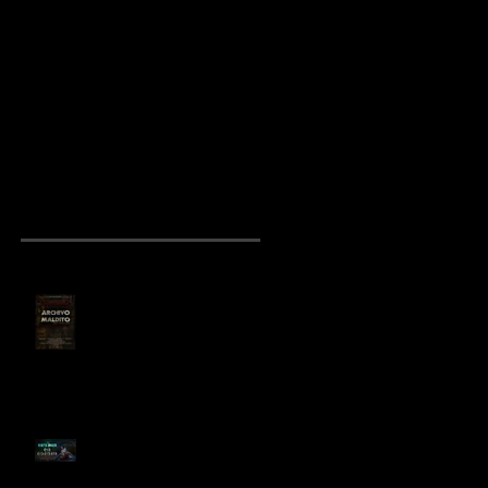
“Archivo Maldito”:
Preparan películ
el cortometraje
de "El Otro Lado"
de terror
mexicano que
conquista
YouTube
NOTICIAS RECIENTES
“Archivo Maldito”: el
cortometraje de terror
mexicano que conquista
YouTube
Birth House, cortometraje
de terror dirigido por Sergio
Arroyo, es seleccionado en