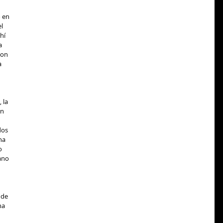
 en 
l 
hí 
a 
con 
a 
 la 
n 
 
dos 
na 
o 
ano 
 de 
na 