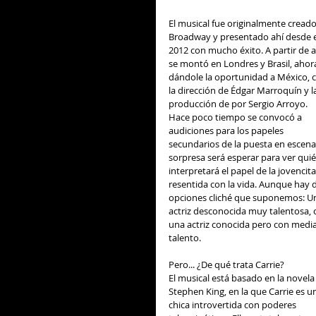
El musical fue originalmente creado
Broadway y presentado ahí desde e
2012 con mucho éxito. A partir de a
se montó en Londres y Brasil, ahor
dándole la oportunidad a México, 
la dirección de Édgar Marroquín y l
producción de por Sergio Arroyo. 
Hace poco tiempo se convocó a 
audiciones para los papeles 
secundarios de la puesta en escena,
sorpresa será esperar para ver quié
interpretará el papel de la jovencita
resentida con la vida. Aunque hay 
opciones cliché que suponemos: U
actriz desconocida muy talentosa, 
una actriz conocida pero con medi
talento.  
Pero... ¿De qué trata Carrie? 
El musical está basado en la novela
Stephen King, en la que Carrie es u
chica introvertida con poderes 