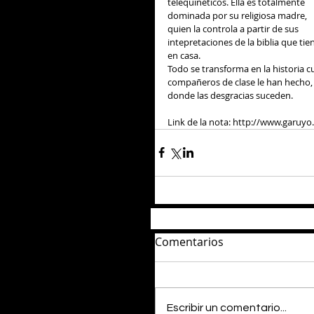
telequinéticos. Ella es totalmente 
dominada por su religiosa madre, 
quien la controla a partir de sus 
intepretaciones de la biblia que tie
en casa.   
Todo se transforma en la historia 
compañeros de clase le han hecho, e
donde las desgracias suceden. 
Link de la nota: http://www.garuy
Comentarios
Escribir un comentario...