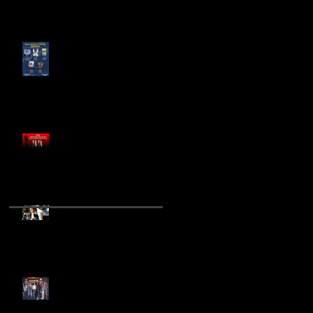
¿LAS COMEDIAS
ROMÁNTICAS SON
IMPRESCINDIBLES PARA EL
CINE MEXICANO?
FÁBRICA XXI EN
COPRODUCCIÓN CON SIAS
PRODUCCIONES PREPARAN
NUEVA PELÍCULA DE
TERROR
RICK MORANIS REGRESA
PARA EL REBOOT DE
"QUERIDA ENCOGÍ A LOS
NIÑOS"
INICIA RODAJE DE "SEXO,
PUDOR Y LÁGRIMAS 2"