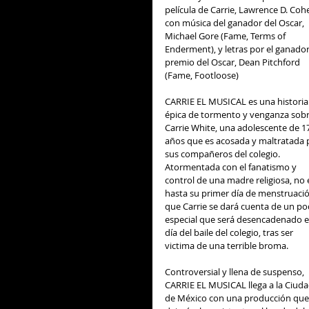
película de Carrie, Lawrence D. Cohe
con música del ganador del Oscar, 
Michael Gore (Fame, Terms of 
Enderment), y letras por el ganador 
premio del Oscar, Dean Pitchford 
(Fame, Footloose) 
CARRIE EL MUSICAL es una historia
épica de tormento y venganza sobr
Carrie White, una adolescente de 1
años que es acosada y maltratada 
sus compañeros del colegio. 
Atormentada con el fanatismo y 
control de una madre religiosa, no 
hasta su primer día de menstruació
que Carrie se dará cuenta de un po
especial que será desencadenado el
día del baile del colegio, tras ser 
victima de una terrible broma. 
Controversial y llena de suspenso, 
CARRIE EL MUSICAL llega a la Ciuda
de México con una producción que