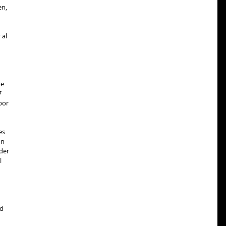
n, 
al 
 
e 
7 
por 
es 
n 
der 
 
d 
 