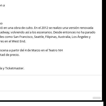
n a 
so 
ó en una obra de culto. En el 2012 se realizo una versión renovada 
adway, volviendo así a los escenarios. Desde entonces no ha parado 
s como San Francisco, Seattle, Filipinas, Australia, Los Ángeles y 
es en el West End. 
scena a partir del 4 de Marzo en el Teatro NH 
itad de precio. 
la y Ticketmaster. 