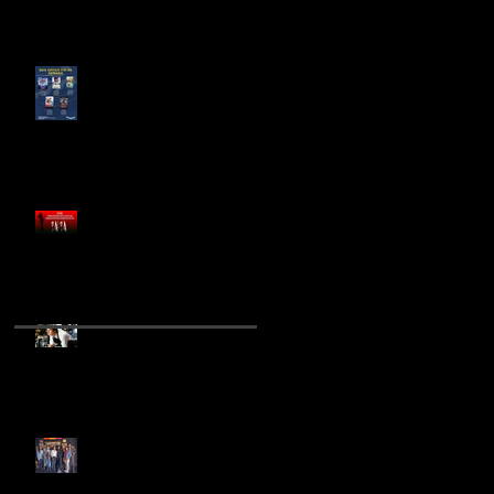
¿LAS COMEDIAS
ROMÁNTICAS SON
IMPRESCINDIBLES PARA EL
CINE MEXICANO?
FÁBRICA XXI EN
COPRODUCCIÓN CON SIAS
PRODUCCIONES PREPARAN
NUEVA PELÍCULA DE
TERROR
RICK MORANIS REGRESA
PARA EL REBOOT DE
"QUERIDA ENCOGÍ A LOS
NIÑOS"
INICIA RODAJE DE "SEXO,
PUDOR Y LÁGRIMAS 2"