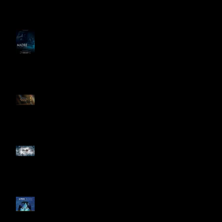
el Best del 48 Hour Film
Project México
PREPARAN LARGOMETRAJE
DE TERROR PSICOLÓGICO
"MADRE" PARA SAJAK
ESTOS SON LOS
NOMINADO AL OSCAR 2025
EL TERROR MEXICANO
CONQUISTA YOUTUBE
Festival de Cine de
Guadalajara celebra 35 años
con Perú como invitado