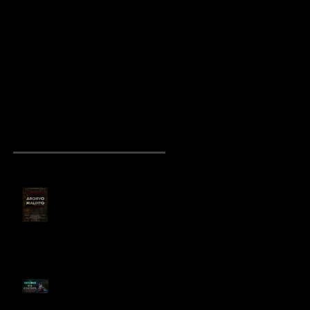
“Archivo Maldito”:
Preparan películ
el cortometraje
de "El Otro Lado"
de terror
mexicano que
conquista
YouTube
NOTICIAS RECIENTES
“Archivo Maldito”: el
cortometraje de terror
mexicano que conquista
YouTube
Birth House, cortometraje
de terror dirigido por Sergio
Arroyo, es seleccionado en