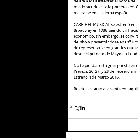
dejará a los asistentes al borde del 
miedo siendo esta la primera versió
realizarse en el idioma español.  
CARRIE EL MUSICAL se estrenó en 
Broadway en 1988, siendo un fraca
económico, sin embargo, se convirti
del show presentándose en Off Bro
de representarse en grandes ciudade
desde el primero de Mayo en Londr
No te pierdas esta gran puesta en e
Previos: 26, 27, y 28 de Febrero a m
Estreno 4 de Marzo 2016. 
Boletos estarán a la venta en taquil