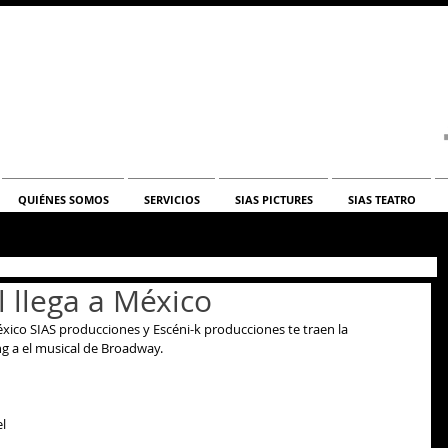
QUIÉNES SOMOS
SERVICIOS
SIAS PICTURES
SIAS TEATRO
l llega a México
xico SIAS producciones y Escéni-k producciones te traen la 
g a el musical de Broadway. 
l 