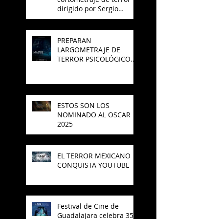
dirigido por Sergio
Arroyo, es seleccionado
en el Best del 48 Hour
Film Project México
PREPARAN
LARGOMETRAJE DE
TERROR PSICOLÓGICO
"MADRE" PARA SAJAK
ESTOS SON LOS
NOMINADO AL OSCAR
2025
EL TERROR MEXICANO
CONQUISTA YOUTUBE
Festival de Cine de
Guadalajara celebra 35