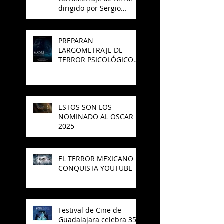
dirigido por Sergio
Arroyo, es seleccionado
en el Best del 48 Hour
Film Project México
PREPARAN
LARGOMETRAJE DE
TERROR PSICOLÓGICO
"MADRE" PARA SAJAK
ESTOS SON LOS
NOMINADO AL OSCAR
2025
EL TERROR MEXICANO
CONQUISTA YOUTUBE
Festival de Cine de
Guadalajara celebra 35