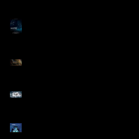
el Best del 48 Hour Film
Project México
PREPARAN LARGOMETRAJE
DE TERROR PSICOLÓGICO
"MADRE" PARA SAJAK
ESTOS SON LOS
NOMINADO AL OSCAR 2025
EL TERROR MEXICANO
CONQUISTA YOUTUBE
Festival de Cine de
Guadalajara celebra 35 años
con Perú como invitado