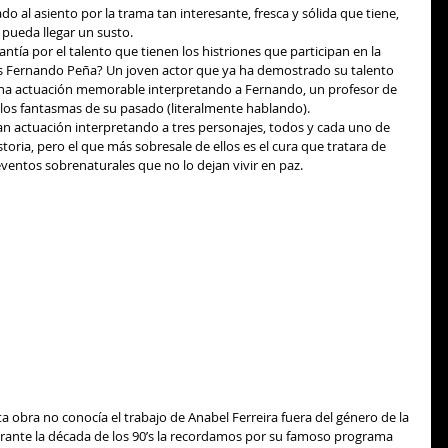
o al asiento por la trama tan interesante, fresca y sólida que tiene, 
ueda llegar un susto. 
ntía por el talento que tienen los histriones que participan en la 
is Fernando Peña? Un joven actor que ya ha demostrado su talento 
 una actuación memorable interpretando a Fernando, un profesor de 
los fantasmas de su pasado (literalmente hablando). 
 actuación interpretando a tres personajes, todos y cada uno de 
historia, pero el que más sobresale de ellos es el cura que tratara de 
ventos sobrenaturales que no lo dejan vivir en paz. 
a obra no conocía el trabajo de Anabel Ferreira fuera del género de la 
rante la década de los 90’s la recordamos por su famoso programa 