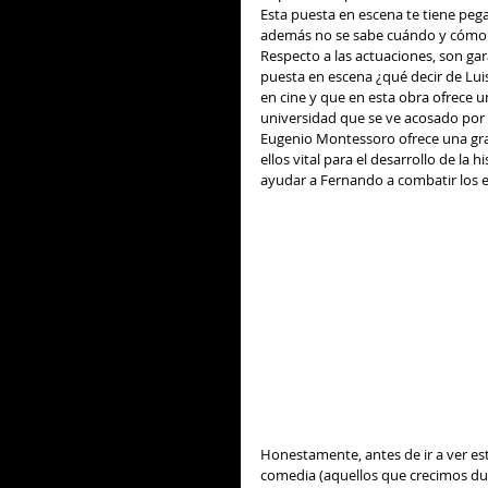
Esta puesta en escena te tiene pegad
además no se sabe cuándo y cómo p
Respecto a las actuaciones, son gara
puesta en escena ¿qué decir de Lu
en cine y que en esta obra ofrece
universidad que se ve acosado por 
Eugenio Montessoro ofrece una gran
ellos vital para el desarrollo de la 
ayudar a Fernando a combatir los e
Honestamente, antes de ir a ver est
comedia (aquellos que crecimos du