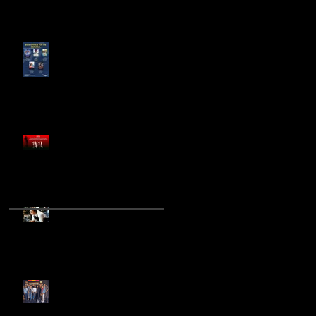
¿LAS COMEDIAS
ROMÁNTICAS SON
IMPRESCINDIBLES PARA EL
CINE MEXICANO?
FÁBRICA XXI EN
COPRODUCCIÓN CON SIAS
PRODUCCIONES PREPARAN
NUEVA PELÍCULA DE
TERROR
RICK MORANIS REGRESA
PARA EL REBOOT DE
"QUERIDA ENCOGÍ A LOS
NIÑOS"
INICIA RODAJE DE "SEXO,
PUDOR Y LÁGRIMAS 2"