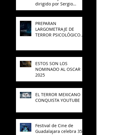
dirigido por Sergio
Arroyo, es seleccionado
en el Best del 48 Hour
Film Project México
PREPARAN
LARGOMETRAJE DE
TERROR PSICOLÓGICO
"MADRE" PARA SAJAK
ESTOS SON LOS
NOMINADO AL OSCAR
2025
EL TERROR MEXICANO
CONQUISTA YOUTUBE
Festival de Cine de
Guadalajara celebra 35