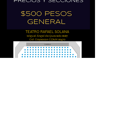
TEATRO RAFAEL SOLANA
Miguel Ángel de Quevedo #687
Col. Coyoacan CDMX 06470
BOLETOS EN TAQUILLA
Y