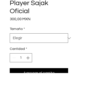
Player Sajak
Oficial
Precio
300,00 MXN
Tamaño
*
Cantidad
*
Agregar al carrito
Playera oficial SAJAK UNISEX
Tallas: CH, M, G
Color Negro