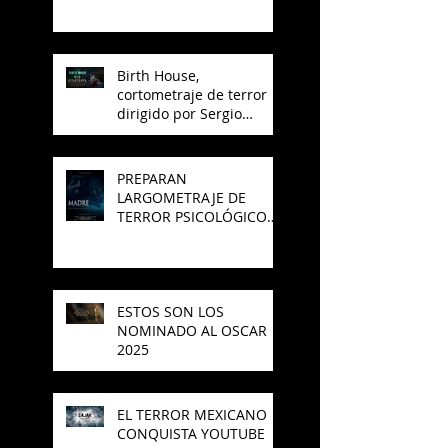
Birth House,
cortometraje de terror
dirigido por Sergio
Arroyo, es seleccionado
en el Best del 48 Hour
Film Project México
PREPARAN
LARGOMETRAJE DE
TERROR PSICOLÓGICO
"MADRE" PARA SAJAK
ESTOS SON LOS
NOMINADO AL OSCAR
2025
EL TERROR MEXICANO
CONQUISTA YOUTUBE