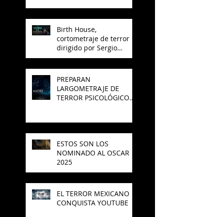
Birth House,
cortometraje de terror
dirigido por Sergio
Arroyo, es seleccionado
en el Best del 48 Hour
Film Project México
PREPARAN
LARGOMETRAJE DE
TERROR PSICOLÓGICO
"MADRE" PARA SAJAK
ESTOS SON LOS
NOMINADO AL OSCAR
2025
EL TERROR MEXICANO
CONQUISTA YOUTUBE