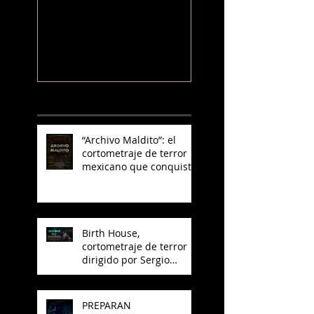
el cortometraje
de "El Otro La
de terror
mexicano que
conquista
YouTube
NOTICIAS RECIENTES
“Archivo Maldito”: el
cortometraje de terror
mexicano que conquista
YouTube
Birth House,
cortometraje de terror
dirigido por Sergio
Arroyo, es seleccionado
en el Best del 48 Hour
Film Project México
PREPARAN