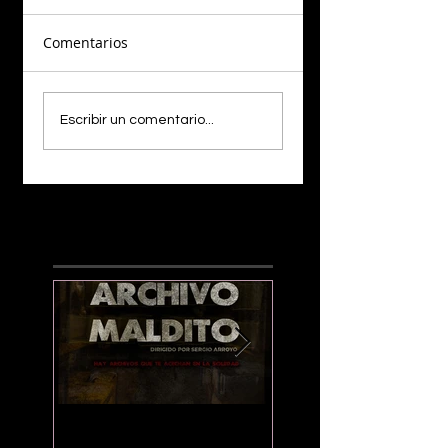
Comentarios
Escribir un comentario...
¡LO NUEVO!
“Archivo Maldito”:
Preparan pelí