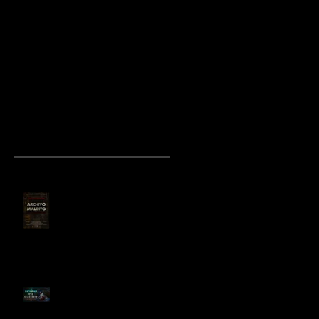
“Archivo Maldito”:
Preparan películ
el cortometraje
de "El Otro Lado"
de terror
mexicano que
conquista
YouTube
NOTICIAS RECIENTES
“Archivo Maldito”: el
cortometraje de terror
mexicano que conquista
YouTube
Birth House, cortometraje
de terror dirigido por Sergio
Arroyo, es seleccionado en