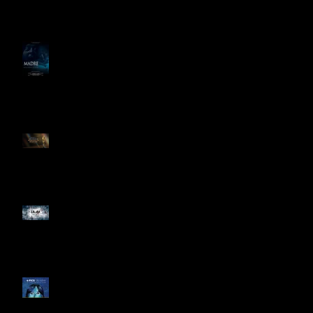
el Best del 48 Hour Film
Project México
PREPARAN LARGOMETRAJE
DE TERROR PSICOLÓGICO
"MADRE" PARA SAJAK
ESTOS SON LOS
NOMINADO AL OSCAR 2025
EL TERROR MEXICANO
CONQUISTA YOUTUBE
Festival de Cine de
Guadalajara celebra 35 años
con Perú como invitado