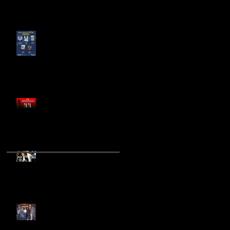
¿LAS COMEDIAS
ROMÁNTICAS SON
IMPRESCINDIBLES PARA EL
CINE MEXICANO?
FÁBRICA XXI EN
COPRODUCCIÓN CON SIAS
PRODUCCIONES PREPARAN
NUEVA PELÍCULA DE
TERROR
RICK MORANIS REGRESA
PARA EL REBOOT DE
"QUERIDA ENCOGÍ A LOS
NIÑOS"
INICIA RODAJE DE "SEXO,
PUDOR Y LÁGRIMAS 2"