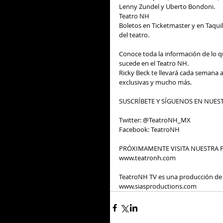
Lenny Zundel y Uberto Bondoni. 
Teatro NH  
Boletos en Ticketmaster y en Taquil
del teatro. 
Conoce toda la información de lo q
sucede en el Teatro NH. 
Ricky Beck te llevará cada semana a
exclusivas y mucho más. 
SUSCRÍBETE Y SÍGUENOS EN NUEST
Twitter: @TeatroNH_MX 
Facebook: TeatroNH 
PRÓXIMAMENTE VISITA NUESTRA P
www.teatronh.com 
TeatroNH TV es una producción de 
www.siasproductions.com