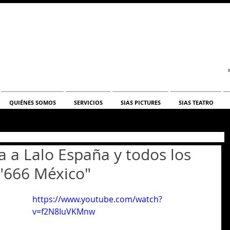
QUIÉNES SOMOS
SERVICIOS
SIAS PICTURES
SIAS TEATRO
ta a Lalo España y todos los
"666 México"
https://www.youtube.com/watch?
v=f2N8IuVKMnw