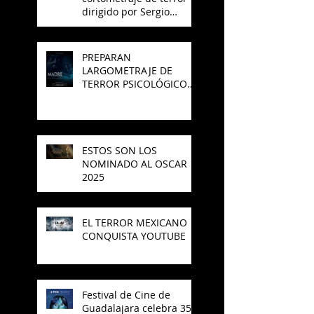
dirigido por Sergio
Arroyo, es seleccionado
en el Best del 48 Hour
Film Project México
PREPARAN
LARGOMETRAJE DE
TERROR PSICOLÓGICO
"MADRE" PARA SAJAK
ESTOS SON LOS
NOMINADO AL OSCAR
2025
EL TERROR MEXICANO
CONQUISTA YOUTUBE
Festival de Cine de
Guadalajara celebra 35