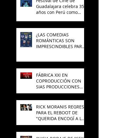
Festival de Cine de
Guadalajara celebra 35
años con Perú como
invitado
¿LAS COMEDIAS
ROMÁNTICAS SON
IMPRESCINDIBLES PARA
EL CINE MEXICANO?
FÁBRICA XXI EN
COPRODUCCIÓN CON
SIAS PRODUCCIONES
PREPARAN NUEVA
PELÍCULA DE TERROR
RICK MORANIS REGRESA
PARA EL REBOOT DE
"QUERIDA ENCOGÍ A LOS
NIÑOS"