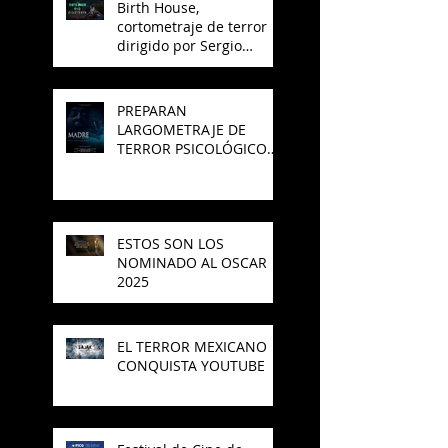
Birth House,
cortometraje de terror
dirigido por Sergio
Arroyo, es seleccionado
en el Best del 48 Hour
Film Project México
PREPARAN
LARGOMETRAJE DE
TERROR PSICOLÓGICO
"MADRE" PARA SAJAK
ESTOS SON LOS
NOMINADO AL OSCAR
2025
EL TERROR MEXICANO
CONQUISTA YOUTUBE